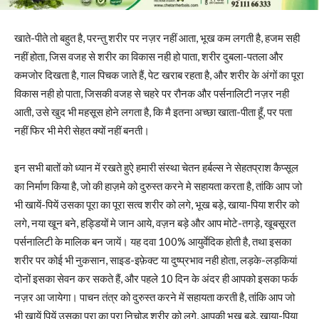
खाते-पीते तो बहुत है, परन्तु शरीर पर नज़र नहीं आता, भूख कम लगती है, हजम सही
नहीं होता, जिस वजह से शरीर का विकास नही हो पाता, शरीर दुबला-पतला और
कमजोर दिखता है, गाल पिचक जाते हैं, पेट खराब रहता है, और शरीर के अंगों का पूरा
विकास नही हो पाता, जिसकी वजह से चहरे पर रौनक और पर्सनालिटी नज़र नही
आती, उसे खुद भी महसूस होने लगता है, कि मै इतना अच्छा खाता-पीता हूँ, पर पता
नहीं फिर भी मेरी सेहत क्यों नहीं बनती।
इन सभी बातों को ध्यान में रखते हुऐ हमारी संस्था चेतन हर्बल्स ने सेहतप्राश कैप्सूल
का निर्माण किया है, जो की हाज़मे को दुरुस्त करने मे सहायता करता है, तांकि आप जो
भी खायें-पियें उसका पूरा का पूरा सत्व शरीर को लगे, भूख बड़े, खाया-पिया शरीर को
लगे, नया खून बने, हड्डियों मे जान आये, वज़न बड़े और आप मोटे-तगड़े, खूबसूरत
पर्सनालिटी के मालिक बन जायें। यह दवा 100% आयुर्वेदिक होती है, तथा इसका
शरीर पर कोई भी नुकसान, साइड-इफ़ेक्ट या दुष्प्रभाव नही होता, लड़के-लड़कियां
दोनों इसका सेवन कर सकते हैं, और पहले 10 दिन के अंदर ही आपको इसका फर्क
नज़र आ जायेगा। पाचन तंत्र को दुरुस्त करने में सहायता करती है, तांकि आप जो
भी खायें पियें उसका पूरा का पूरा निचोड़ शरीर को लगे, आपकी भूख बड़े, खाया-पिया