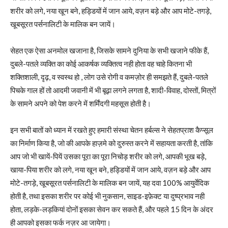
शरीर को लगे, नया खून बने, हड्डियों में जान आये, वज़न बड़े और आप मोटे-तगड़े,
खूबसूरत पर्सनालिटी के मालिक बन जायें।
सेहत एक ऐसा अनमोल खजाना है, जिसके सामने दुनिया के सभी खजाने फीके हैं,
दुबले-पतले व्यक्ति का कोई आकर्षक व्यक्तित्व नही होता वह चाहे कितना भी
शक्तिशाली, दृढ़, व स्वस्थ हो , लोग उसे रोगी व कमज़ोर ही समझते हैं, दुबले-पतले
पिचके गाल हों तो आदमी जवानी में भी बूढ़ा लगने लगता है, शादी-विवाह, दोस्तों, मित्रों
के सामने अपने को पेश करने में शर्मिंदगी महसूस होती है।
इन सभी बातों को ध्यान में रखते हुए हमारी संस्था चेतन हर्बल्स ने सेहतप्राश कैप्सूल
का निर्माण किया है, जो की आपके हाज़मे को दुरुस्त करने में सहायता करती है, तांकि
आप जो भी खायें-पियें उसका पूरा का पूरा निचोड़ शरीर को लगे, आपकी भूख बड़े,
खाया-पिया शरीर को लगे, नया खून बने, हड्डियों में जान आये, वज़न बड़े और आप
मोटे-तगड़े, खूबसूरत पर्सनालिटी के मालिक बन जायें, यह दवा 100% आयुर्वेदिक
होती है, तथा इसका शरीर पर कोई भी नुकसान, साइड-इफ़ेक्ट या दुष्प्रभाव नही
होता, लड़के-लड़कियां दोनों इसका सेवन कर सकते हैं, और पहले 15 दिन के अंदर
ही आपको इसका फर्क नज़र आ जायेगा।