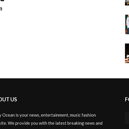
a
OUT US
F
y Ocean is your news, entertainment, music fashion
ite. We provide you with the latest breaking news and