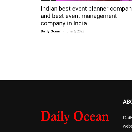
Indian best event planner compan
and best event management
company in India
Daily Ocean
-
June 6, 2023
AB
Dail
webs