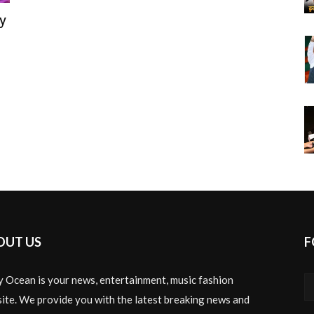
y
OUT US
F
y Ocean is your news, entertainment, music fashion
ite. We provide you with the latest breaking news and