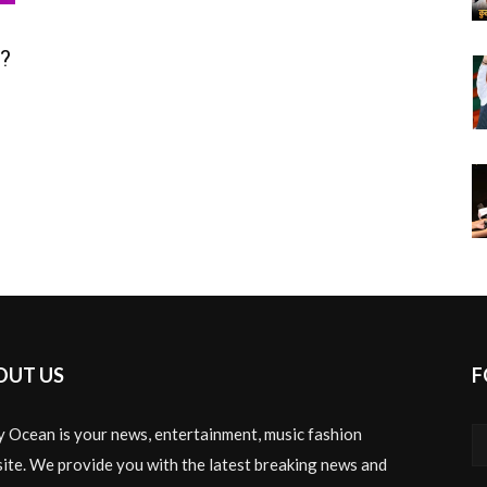
g
e?
OUT US
F
y Ocean is your news, entertainment, music fashion
ite. We provide you with the latest breaking news and