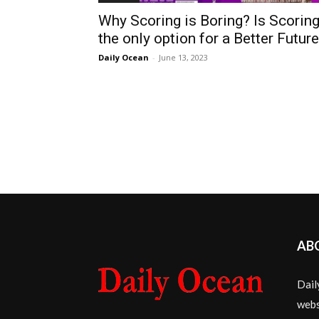
Why Scoring is Boring? Is Scorin
the only option for a Better Futur
Daily Ocean
-
June 13, 2023
AB
Dail
webs